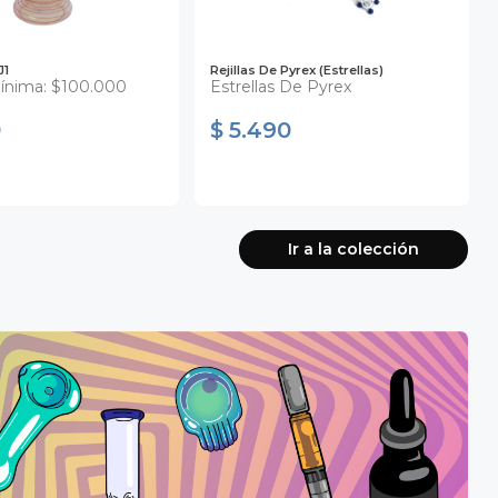
J1
Rejillas De Pyrex (estrellas)
ínima: $100.000
Estrellas De Pyrex
0
$ 5.490
Ir a la colección