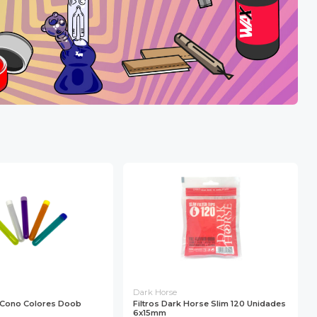
Dark Horse
 Cono Colores Doob
Filtros Dark Horse Slim 120 Unidades
6x15mm