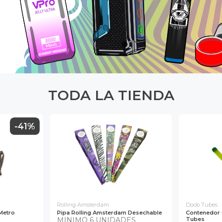
TODA LA TIENDA
-41%
Rolling Amsterdam
Doob Tubes
Metro
Pipa Rolling Amsterdam Desechable
Contenedor
MINIMO 6 UNIDADES
Tubes