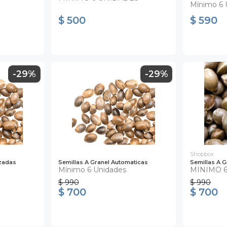
Mínimo 6 
$ 500
$ 590
-29%
-29%
Shopbox
izadas
Semillas A Granel Automaticas
Semillas A G
Mínimo 6 Unidades
MINIMO 
$ 990
$ 990
$ 700
$ 700