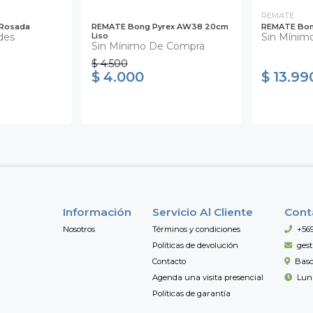
REMATE
 Rosada
REMATE Bong Pyrex AW38 20cm
REMATE Bon
des
Liso
Sin Mínim
Sin Mínimo De Compra
$ 4.500
$ 4.000
$ 13.99
Información
Servicio Al Cliente
Cont
Nosotros
Términos y condiciones
+56
Políticas de devolución
ges
Contacto
Basc
Agenda una visita presencial
Lun 
Políticas de garantía