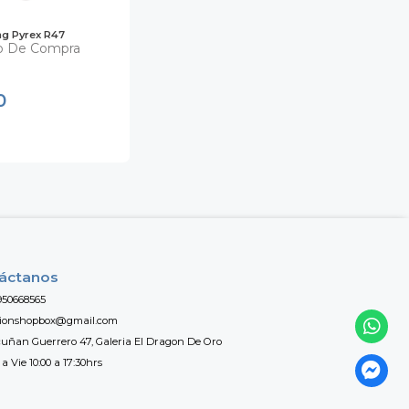
g Pyrex R47
o De Compra
0
áctanos
950668565
tionshopbox@gmail.com
uñan Guerrero 47, Galeria El Dragon De Oro
a Vie 10:00 a 17:30hrs