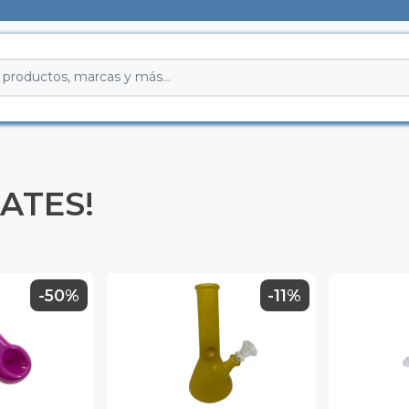
ATES!
-50%
-11%