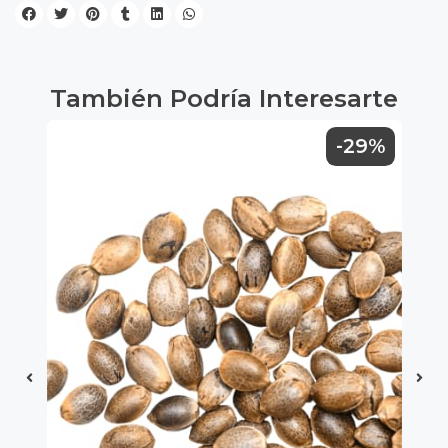
También Podría Interesarte
9%
-29%