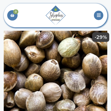
0
-29%