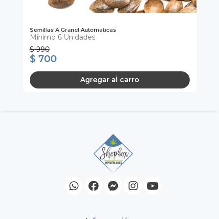
Semillas A Granel Automaticas
Sem
Mínimo 6 Unidades
Mi
$ 990
$ 
$ 700
$
Agregar al carro