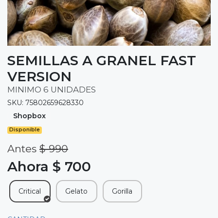
SEMILLAS A GRANEL FAST
VERSION
MINIMO 6 UNIDADES
SKU: 75802659628330
Shopbox
Disponible
Antes
$ 990
Ahora $ 700
Critical
Gelato
Gorilla