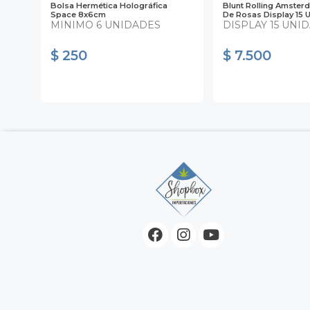
mm 4
Bolsa Hermética Holográfica
Blunt Rolling Amster
Space 8x6cm
De Rosas Display 15 
MINIMO 6 UNIDADES
DISPLAY 15 UNI
$ 250
$ 7.500