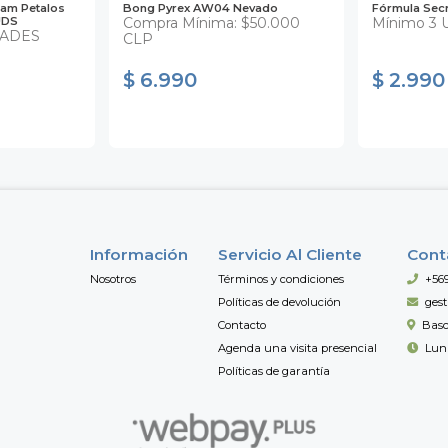
dam Petalos
Bong Pyrex AW04 Nevado
Fórmula Sec
UDS
Compra Mínima: $50.000
Mínimo 3 
DADES
CLP
$ 6.990
$ 2.990
Información
Servicio Al Cliente
Cont
Nosotros
Términos y condiciones
+56
Políticas de devolución
ges
Contacto
Basc
Agenda una visita presencial
Lun 
Políticas de garantía