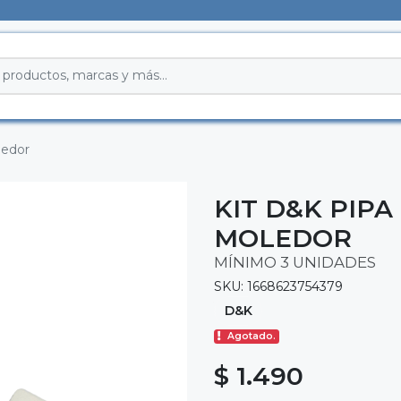
ledor
KIT D&K PIPA
MOLEDOR
MÍNIMO 3 UNIDADES
SKU: 1668623754379
D&K
Agotado.
$ 1.490