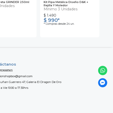
reta GRINDER 250ml
Kit Pipa Metálica Diseño D&K +
Mol
Unidades
Rejilla Y Moledor
Piso
Mínimo 3 Unidades
MÍ
$ 1.490
$ 990*
$ 
* Compras desde 24 un.
áctanos
950668565
tionshopbox@gmail.com
uñan Guerrero 47, Galeria El Dragon De Oro
a Vie 10:00 a 17:30hrs