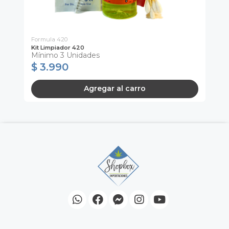
Formula 420
Fó
Kit Limpiador 420
Li
Mínimo 3 Unidades
Mí
$ 3.990
$
Agregar al carro