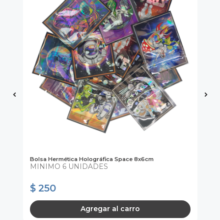
D&
Bolsa Hermética Holográfica Space 8x6cm
Kit
MINIMO 6 UNIDADES
Mí
$ 
$ 250
$
* C
Agregar al carro