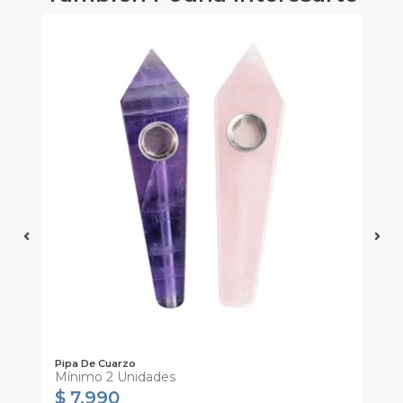
Pipa De Cuarzo
To
Mínimo 2 Unidades
Mí
$ 7.990
$