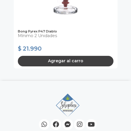
Sh
Bong Pyrex P47 Diablo
Sem
Mínimo 2 Unidades
M
$ 
$ 21.990
$
Agregar al carro