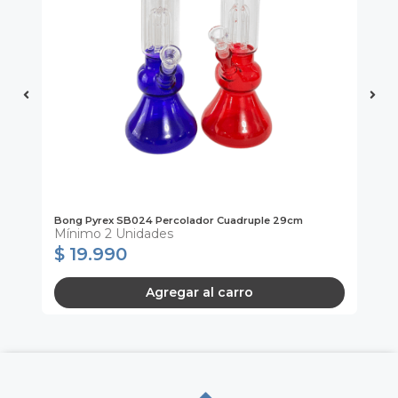
Bong Pyrex SB024 Percolador Cuadruple 29cm
Mo
Mínimo 2 Unidades
M
$ 19.990
$
Agregar al carro