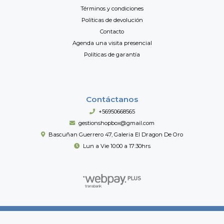
Términos y condiciones
Políticas de devolución
Contacto
Agenda una visita presencial
Políticas de garantía
Contáctanos
+56950668565
gestionshopbox@gmail.com
Bascuñan Guerrero 47, Galeria El Dragon De Oro
Lun a Vie 10:00 a 17:30hrs
Shopbox Importaciones © 2026
Creado por
Bsale