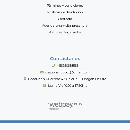
Términos y condiciones
Políticas de devolución
Contacto
Agenda una visita presencial
Políticas de garantía
Contáctanos
+56950668565
gestionshopbox@gmail.com
Bascuñan Guerrero 47, Galeria El Dragon De Oro
Lun a Vie 10:00 a 17:30hrs
Shopbox Importaciones © 2026
Creado por
Bsale