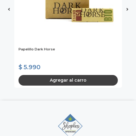
Coo
Papelillo Dark Horse
Mo
Mí
$ 5.990
$
Agregar al carro