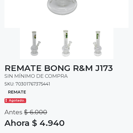
REMATE BONG R&M J173
SIN MÍNIMO DE COMPRA
SKU: 70301767375441
REMATE
Agotado.
Antes
$ 6.000
Ahora $ 4.940