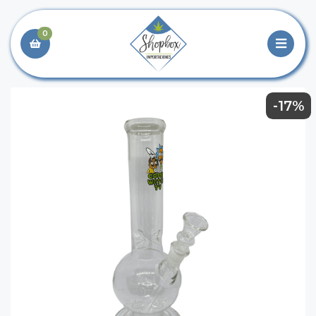
0
-17%