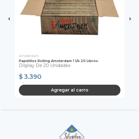
Amsterdam
Ca
a
Papelillos Rolling Amsterdam 1 1/4 20 Libros
Pap
Display De 20 Unidades
Ud
Si
$ 3.390
$
Agregar al carro