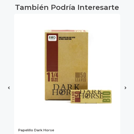
También Podría Interesarte
Fu
Papelillo Dark Horse
Pap