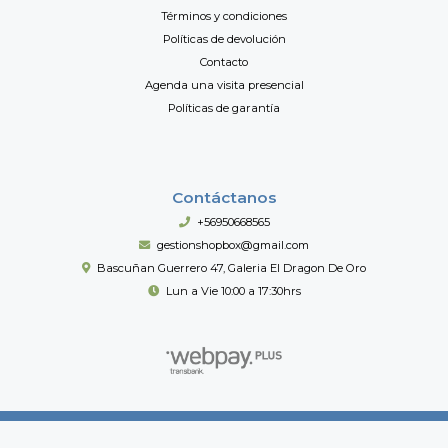
Términos y condiciones
Políticas de devolución
Contacto
Agenda una visita presencial
Políticas de garantía
Contáctanos
+56950668565
gestionshopbox@gmail.com
Bascuñan Guerrero 47, Galeria El Dragon De Oro
Lun a Vie 10:00 a 17:30hrs
Shopbox Importaciones © 2026
Creado por
Bsale