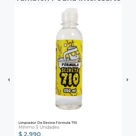
Limpiador De Resina Fórmula 710
Bo
Mínimo 3 Unidades
Mí
$ 2.990
$