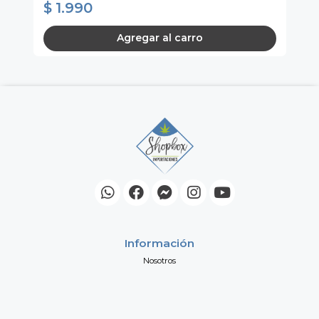
$ 1.990
$
Agregar al carro
Información
Nosotros