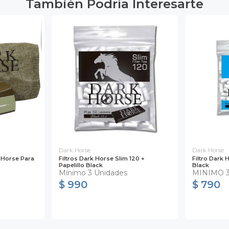
También Podría Interesarte
Dark Horse
Dark Horse
 Horse Para
Filtros Dark Horse Slim 120 +
Filtro Dark 
Papelillo Black
Black
Mínimo 3 Unidades
MINIMO 
$ 990
$ 790