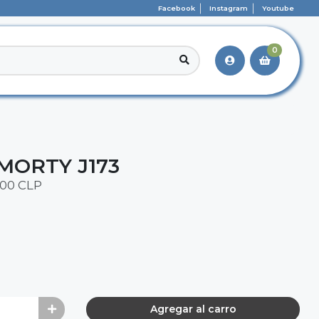
Facebook
Instagram
Youtube
0
MORTY J173
00 CLP
Agregar al carro