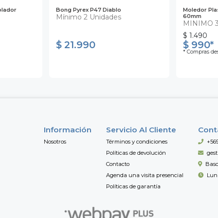
olador
Bong Pyrex P47 Diablo
Moledor Pla
Mínimo 2 Unidades
60mm
MINIMO 
$ 1.490
$ 21.990
$ 990*
* Compras des
Información
Servicio Al Cliente
Cont
Nosotros
Términos y condiciones
+56
Políticas de devolución
ges
Contacto
Basc
Agenda una visita presencial
Lun 
Políticas de garantía