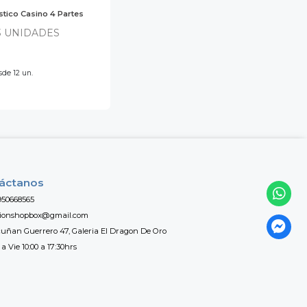
stico Casino 4 Partes
3 UNIDADES
de 12 un.
áctanos
950668565
tionshopbox@gmail.com
uñan Guerrero 47, Galeria El Dragon De Oro
a Vie 10:00 a 17:30hrs