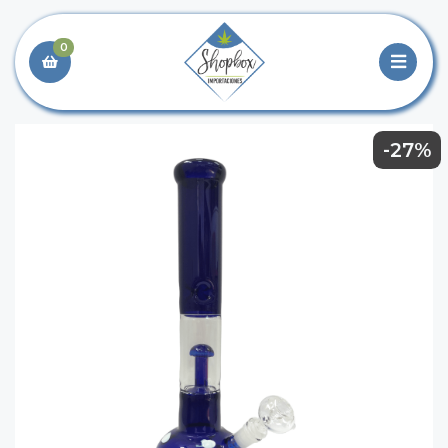
0
-27%