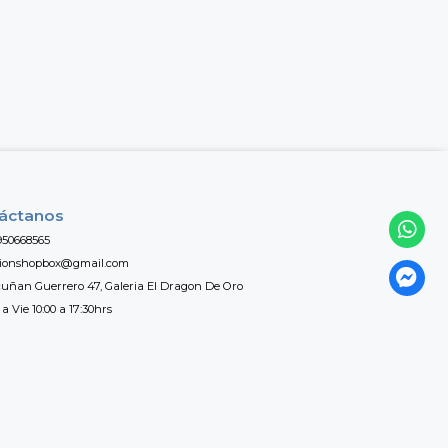
áctanos
950668565
tionshopbox@gmail.com
uñan Guerrero 47, Galeria El Dragon De Oro
a Vie 10:00 a 17:30hrs